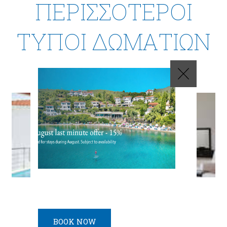
ΠΕΡΙΣΣΌΤΕΡΟΙ
ΤΎΠΟΙ ΔΩΜΑΤΊΩΝ
Βίλλα Αφροδίτη
Χωρητικότητα 7
Μέγεθος 110
m
2
BOOK NOW