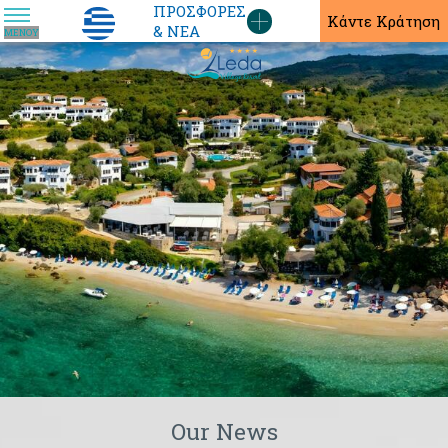
ΠΡΟΣΦΟΡΈΣ
ΕΛ
Κάντε Κράτηση
& ΝΈΑ
ΜΕΝΟΎ
Our News