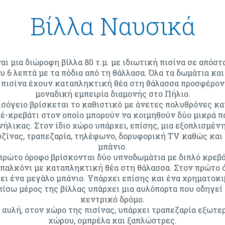
Βίλλα Ναυσικά
αι μια διώροφη βίλλα 80 τ.μ. με ιδιωτική πισίνα σε απόστ
υ 6 λεπτά με τα πόδια από τη θάλλασα. Όλα τα δωμάτια και
 πισίνα έχουν καταπληκτική θέα στη θάλασσα προσφέρον
μοναδική εμπειρία διαμονής στο Πήλιο.
ισόγειο βρίσκεται το καθιστικό με άνετες πολυθρόνες κα
έ-κρεβάτι στον οποίο μπορούν να κοιμηθούν δύο μικρά πα
νήλικας. Στον ίδιο χώρο υπάρχει, επίσης, μια εξοπλισμέν
ζίνας, τραπεζαρία, τηλέφωνο, δορυφορική TV καθώς και
μπάνιο.
πρώτο όροφο βρίσκονται δύο υπνοδωμάτια με διπλό κρεβά
μπαλκόνι με καταπληκτική θέα στη θάλασσα. Στον πρώτο 
ει ένα μεγάλο μπάνιο. Υπάρχει επίσης και ένα χρηματοκι
πίσω μέρος της βίλλας υπάρχει μια αυλόπορτα που οδηγεί
κεντρικό δρόμο.
 αυλή, στον χώρο της πισίνας, υπάρχει τραπεζαρία εξωτε
χώρου, ομπρέλα και ξαπλώστρες.