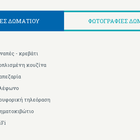
ΈΣ ΔΩΜΑΤΊΟΥ
ΦΩΤΟΓΡΑΦΊΕΣ ΔΩ
ναπές - κρεβάτι
οπλισμένη κουζίνα
απεζαρία
λέφωνο
ρυφορική τηλεόραση
ηματοκιβώτιο
Fi