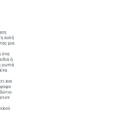
αση
 η αυλή
τας μια
ι ένα
ιδιά ή
η γωνιά
 ένα
τι και
όροφο
βώτιο.
 στον
ρικού