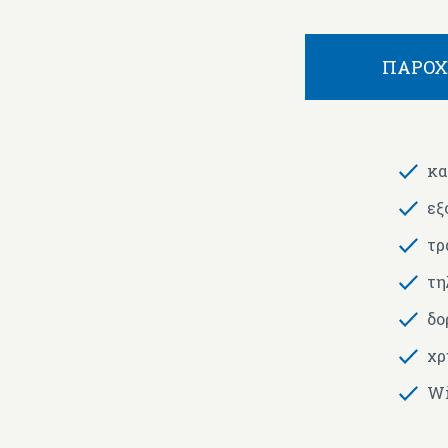
ΠΑΡΟΧ
κα
εξ
τρ
τη
δο
χρ
Wi