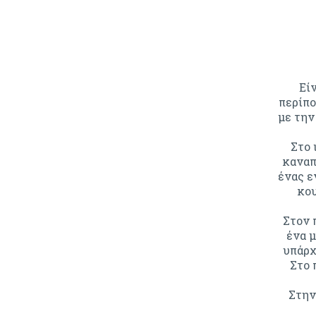
Είν
περίπο
με την
Στο 
καναπ
ένας ε
κου
Στον 
ένα 
υπάρχ
Στο 
Στην